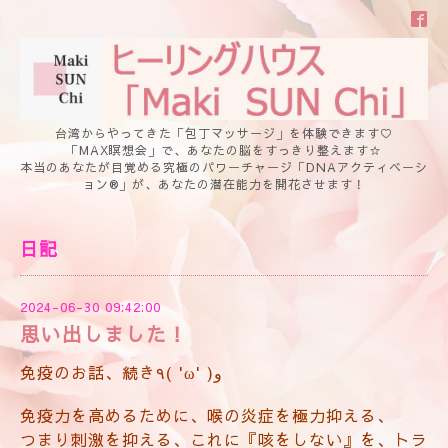
台湾からやってきた「包丁マッサージ」を体験できます♡
「MAX瞑想会」で、あなたの脳をすっきり整えます☆
本当のあなたが目覚める究極のパワーチャージ「DNAアクティベーシ
ョン®」が、あなたの潜在能力を開花させます！
日記
2024-06-30 09:42:00
思い出しました！
免疫のお話、続き٩( 'ω' )و
免疫力を高めるために、喉の炎症を極力抑える、
つまり刺激を抑える、これに『咳をしない』を、トラ