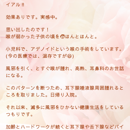
イアル‼️
効果ありです。実感中。
思い出したのです！
喉が弱かった子供の頃を🧒ほんとほんと。
小児科で、アデノイドという喉の手術をしています。
(今の医療では、温存ですが😆)
風邪を引く、とすぐ喉が腫れ、高熱、耳鼻科のお世話
になる。
このパターンを断つため、耳下腺唾液腺周囲腫れると
ころを取りました。日帰り入院。
それ以来、滅多に風邪をひかない健康生活をしている
つもりです。
加齢とハードワークが続くと耳下腺や舌下腺などバイ