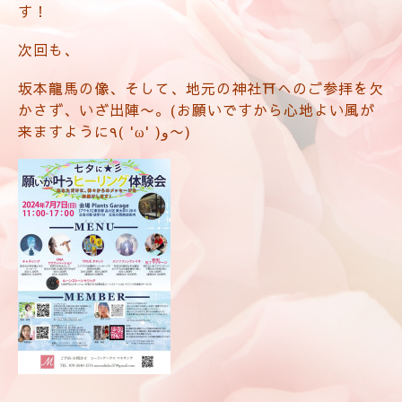
す！
次回も、
坂本龍馬の像、そして、地元の神社⛩️へのご参拝を欠
かさず、いざ出陣〜。(お願いですから心地よい風が
来ますように٩( 'ω' )و〜)