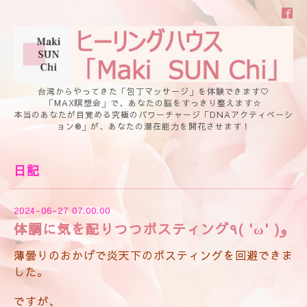
台湾からやってきた「包丁マッサージ」を体験できます♡
「MAX瞑想会」で、あなたの脳をすっきり整えます☆
本当のあなたが目覚める究極のパワーチャージ「DNAアクティベーシ
ョン®」が、あなたの潜在能力を開花させます！
日記
2024-06-27 07:00:00
体調に気を配りつつポスティング٩( 'ω' )و
薄曇りのおかげで炎天下のポスティングを回避できま
した。
ですが、