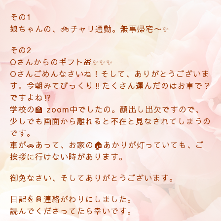
その1
娘ちゃんの、🚲チャリ通勤。無事帰宅〜✨
その2
Oさんからのギフト🎁✨✨✨
Oさんごめんなさいね！そして、ありがとうございま
す。今朝みてびっくり‼️たくさん運んだのはお車で？
ですよね⁉️
学校の🏫 zoom中でしたの。顔出し出欠ですので、
少しでも画面から離れると不在と見なされてしまうの
です。
車が🚗あって、お家の🏠あかりが灯っていても、ご
挨拶に行けない時があります。
御免なさい、そしてありがとうございます。
日記を📔連絡がわりにしました。
読んでくださってたら幸いです。