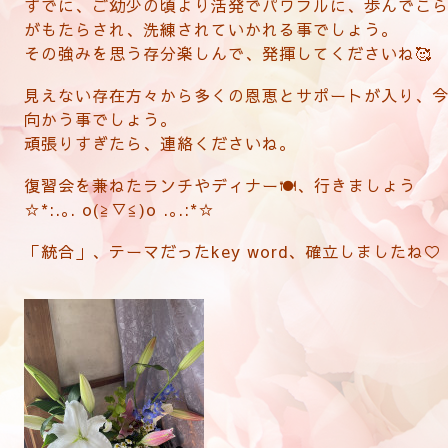
すでに、ご幼少の頃より活発でパワフルに、歩んでこ
がもたらされ、洗練されていかれる事でしょう。
その強みを思う存分楽しんで、発揮してくださいね🥰
見えない存在方々から多くの恩恵とサポートが入り、
向かう事でしょう。
頑張りすぎたら、連絡くださいね。
復習会を兼ねたランチやディナー🍽️、行きましょう
☆*:.｡. o(≧▽≦)o .｡.:*☆
「統合」、テーマだったkey word、確立しましたね♡