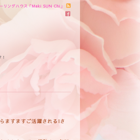
ーリングハウス「Maki SUN Chi」
す！
からますますご活躍されるIさ