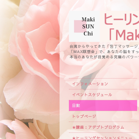
台湾からやってきた「包丁マッサージ
「MAX瞑想会」で、あなたの脳をす
本当のあなたが目覚める究極のパワー
インフォメーション
イベントスケジュール
日記
トップページ
★講座：アデプトプログラム
★ヒーリングセッションメニュー