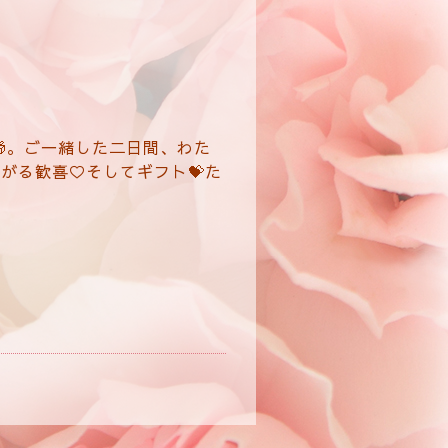
。ご一緒した二日間、わた
がる歓喜♡そしてギフト💝た