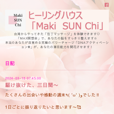
台湾からやってきた「包丁マッサージ」を体験できます♡
「MAX瞑想会」で、あなたの脳をすっきり整えます☆
本当のあなたが目覚める究極のパワーチャージ「DNAアクティベーシ
ョン®」が、あなたの潜在能力を開花させます！
日記
2024-03-18 07:45:00
駆け抜けた、三日間〜
たくさんの出会いや感動の週末٩( 'ω' )وでした‼️
1日ごとに振り返りたいと思います〜🥰