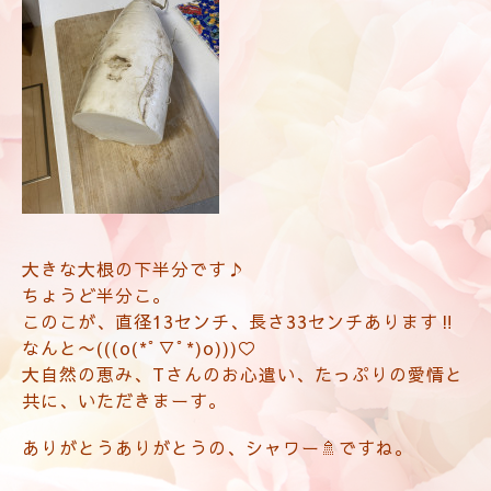
大きな大根の下半分です♪
ちょうど半分こ。
このこが、直径13センチ、長さ33センチあります‼️
なんと〜(((o(*ﾟ▽ﾟ*)o)))♡
大自然の恵み、Tさんのお心遣い、たっぷりの愛情と
共に、いただきまーす。
ありがとうありがとうの、シャワー🚿ですね。